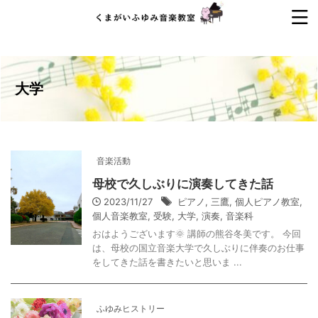
大学
音楽活動
母校で久しぶりに演奏してきた話
2023/11/27
ピアノ
,
三鷹
,
個人ピアノ教室
,
個人音楽教室
,
受験
,
大学
,
演奏
,
音楽科
おはようございます🌞 講師の熊谷冬美です。 今回
は、母校の国立音楽大学で久しぶりに伴奏のお仕事
をしてきた話を書きたいと思いま ...
ふゆみヒストリー