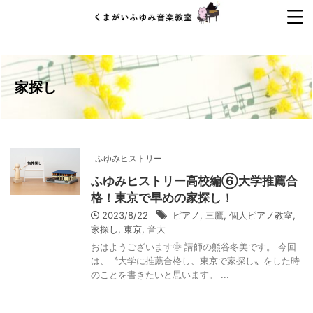
家探し
ふゆみヒストリー
ふゆみヒストリー高校編⑥大学推薦合
格！東京で早めの家探し！
2023/8/22
ピアノ
,
三鷹
,
個人ピアノ教室
,
家探し
,
東京
,
音大
おはようございます🌞 講師の熊谷冬美です。 今回
は、〝大学に推薦合格し、東京で家探し〟をした時
のことを書きたいと思います。 ...