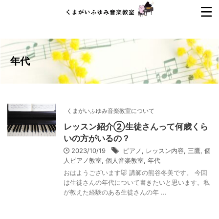
年代
くまがいふゆみ音楽教室について
レッスン紹介②生徒さんって何歳くら
いの方がいるの？
2023/10/19
ピアノ
,
レッスン内容
,
三鷹
,
個
人ピアノ教室
,
個人音楽教室
,
年代
おはようございます🐷 講師の熊谷冬美です。 今回
は生徒さんの年代について書きたいと思います。私
が教えた経験のある生徒さんの年 ...