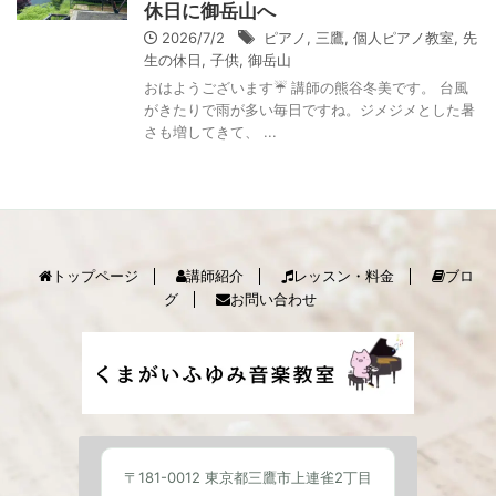
休日に御岳山へ
2026/7/2
ピアノ
,
三鷹
,
個人ピアノ教室
,
先
生の休日
,
子供
,
御岳山
おはようございます☔️ 講師の熊谷冬美です。 台風
がきたりで雨が多い毎日ですね。ジメジメとした暑
さも増してきて、 ...
トップページ
講師紹介
レッスン・料金
ブロ
グ
お問い合わせ
〒181-0012 東京都三鷹市上連雀2丁目