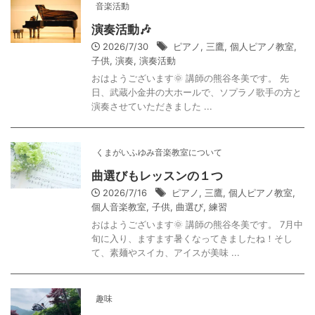
音楽活動
演奏活動🎶
2026/7/30
ピアノ
,
三鷹
,
個人ピアノ教室
,
子供
,
演奏
,
演奏活動
おはようございます🌞 講師の熊谷冬美です。 先
日、武蔵小金井の大ホールで、ソプラノ歌手の方と
演奏させていただきました ...
くまがいふゆみ音楽教室について
曲選びもレッスンの１つ
2026/7/16
ピアノ
,
三鷹
,
個人ピアノ教室
,
個人音楽教室
,
子供
,
曲選び
,
練習
おはようございます🌞 講師の熊谷冬美です。 7月中
旬に入り、ますます暑くなってきましたね！そし
て、素麺やスイカ、アイスが美味 ...
趣味