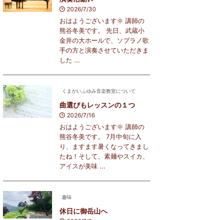
2026/7/30
おはようございます🌞 講師の
熊谷冬美です。 先日、武蔵小
金井の大ホールで、ソプラノ歌
手の方と演奏させていただきま
した ...
くまがいふゆみ音楽教室について
曲選びもレッスンの１つ
2026/7/16
おはようございます🌞 講師の
熊谷冬美です。 7月中旬に入
り、ますます暑くなってきまし
たね！そして、素麺やスイカ、
アイスが美味 ...
趣味
休日に御岳山へ