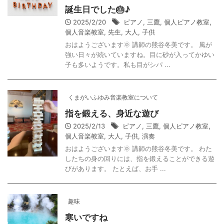
誕生日でした🎂♪
2025/2/20
ピアノ
,
三鷹
,
個人ピアノ教室
,
個人音楽教室
,
先生
,
大人
,
子供
おはようございます🌞 講師の熊谷冬美です。 風が
強い日々が続いていますね。目に砂が入ってかゆい
子も多いようです。私も目がシパ ...
くまがいふゆみ音楽教室について
指を鍛える、身近な遊び
2025/2/13
ピアノ
,
三鷹
,
個人ピアノ教室
,
個人音楽教室
,
大人
,
子供
,
演奏
おはようございます🌞 講師の熊谷冬美です。 わた
したちの身の回りには、指を鍛えることができる遊
びがあります。 たとえば、お手 ...
趣味
寒いですね