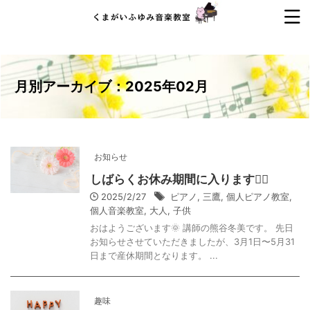
月別アーカイブ：2025年02月
お知らせ
しばらくお休み期間に入ります🙇‍♀️
2025/2/27
ピアノ
,
三鷹
,
個人ピアノ教室
,
個人音楽教室
,
大人
,
子供
おはようございます🌞 講師の熊谷冬美です。 先日
お知らせさせていただきましたが、3月1日〜5月31
日まで産休期間となります。 ...
趣味