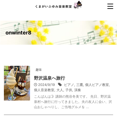
onwinter8
趣味
野沢温泉へ旅行
2024/9/19
ピアノ
,
三鷹
,
個人ピアノ教室
,
個人音楽教室
,
大人
,
子供
,
演奏
こんばんは🌛 講師の熊谷冬美です。 先日、野沢温
泉村へ旅行に行ってきました。夫の友人に会い、沢
山おしゃべりし、ご当地グルメを ...