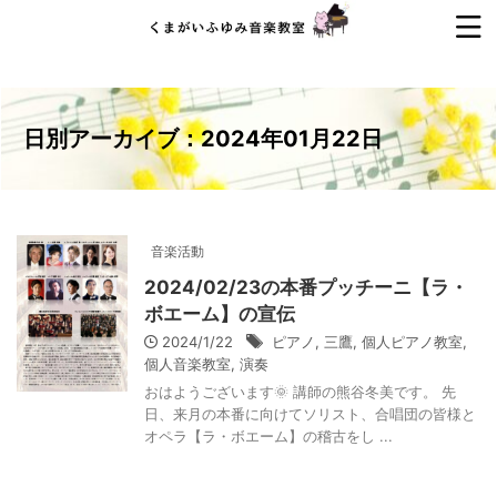
日別アーカイブ：2024年01月22日
音楽活動
2024/02/23の本番プッチーニ【ラ・
ボエーム】の宣伝
2024/1/22
ピアノ
,
三鷹
,
個人ピアノ教室
,
個人音楽教室
,
演奏
おはようございます🌞 講師の熊谷冬美です。 先
日、来月の本番に向けてソリスト、合唱団の皆様と
オペラ【ラ・ボエーム】の稽古をし ...