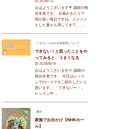
2026/7/2
おはようございます☔️ 講師の熊
谷冬美です。 台風がきたりで
雨が多い毎日ですね。ジメジメ
とした暑さも増してきて、 ...
くまがいふゆみ音楽教室について
できない！と思ったことをや
ってみると、うまくなる
2026/6/19
おはようございます🌞 講師の
熊谷冬美です。 今日はレッス
ンでの一コマをご紹介したいと
思います。 「できない〜！」
レッスン中 ...
趣味
家族でお出かけ【NHKホー
ル】