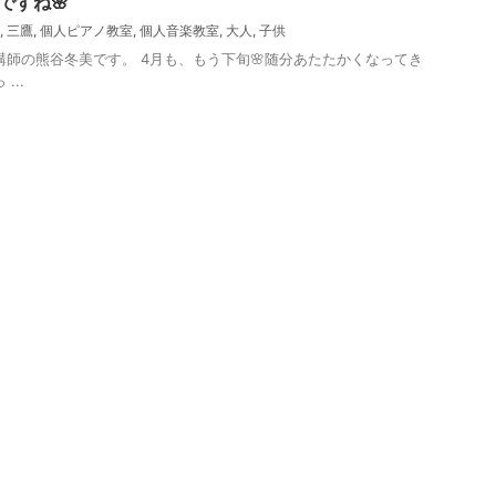
ですね🌸
,
三鷹
,
個人ピアノ教室
,
個人音楽教室
,
大人
,
子供
 講師の熊谷冬美です。 4月も、もう下旬🌸随分あたたかくなってき
...