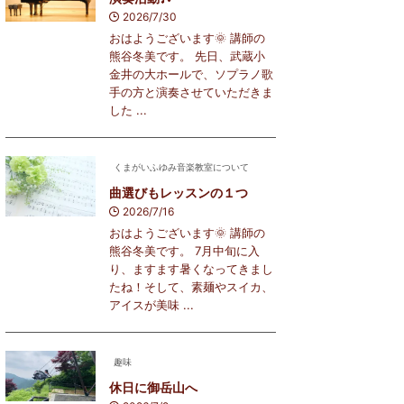
2026/7/30
おはようございます🌞 講師の
熊谷冬美です。 先日、武蔵小
金井の大ホールで、ソプラノ歌
手の方と演奏させていただきま
した ...
くまがいふゆみ音楽教室について
曲選びもレッスンの１つ
2026/7/16
おはようございます🌞 講師の
熊谷冬美です。 7月中旬に入
り、ますます暑くなってきまし
たね！そして、素麺やスイカ、
アイスが美味 ...
趣味
休日に御岳山へ