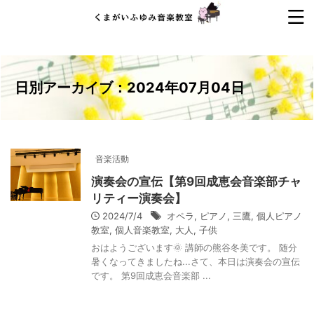
日別アーカイブ：2024年07月04日
音楽活動
演奏会の宣伝【第9回成恵会音楽部チャ
リティー演奏会】
2024/7/4
オペラ
,
ピアノ
,
三鷹
,
個人ピアノ
教室
,
個人音楽教室
,
大人
,
子供
おはようございます🌞 講師の熊谷冬美です。 随分
暑くなってきましたね...さて、本日は演奏会の宣伝
です。 第9回成恵会音楽部 ...