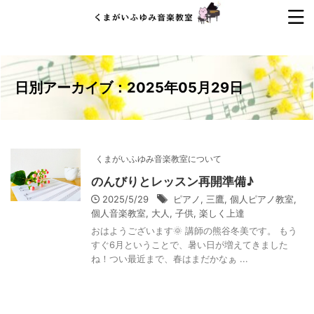
日別アーカイブ：2025年05月29日
くまがいふゆみ音楽教室について
のんびりとレッスン再開準備♪
2025/5/29
ピアノ
,
三鷹
,
個人ピアノ教室
,
個人音楽教室
,
大人
,
子供
,
楽しく上達
おはようございます🌞 講師の熊谷冬美です。 もう
すぐ6月ということで、暑い日が増えてきました
ね！つい最近まで、春はまだかなぁ ...